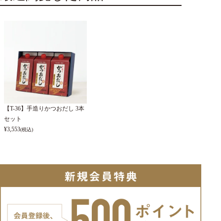
【T-36】手造りかつおだし 3本
セット
¥
3,553
(税込)