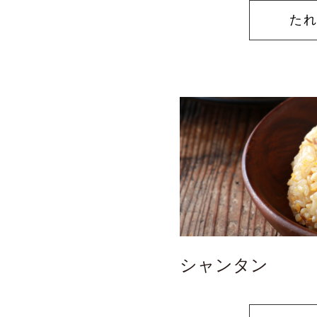
た
全ての商品
つゆ・だし
通販限定商品
通販限定手造りシ
ギフトセット一覧
シャンタン
ネット限定ケース
ギフトセット 1,000
パスタソース
ギフトセット 2,000