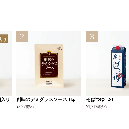
2
3
個入り
創味のデミグラスソース 1kg
そばつゆ 1.8L
¥
540
¥
1,717
(税込)
(税込)