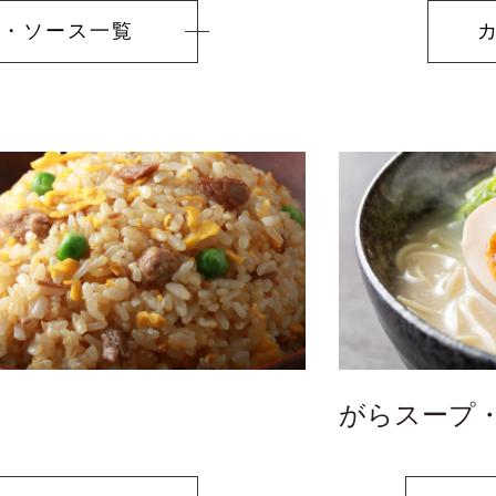
れ・
ソース一覧
リーズ
がらスープ
買い
〜1,999円
〜2,999円