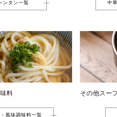
ャンタン
一覧
中
〜3,999円
〜4,999円
0円〜
調味料
その他スー
素・
風味調味料一覧