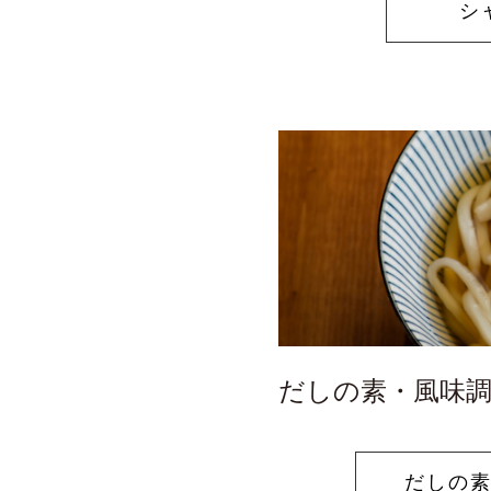
シ
たれ
ギフトセット 3,000
中華調味料
ギフトセット 4,000
ぽん酢・お酢
ギフトセット 5,00
ドレッシング
オリジナルグッズ
業務用商品
だしの素・風味
だしの