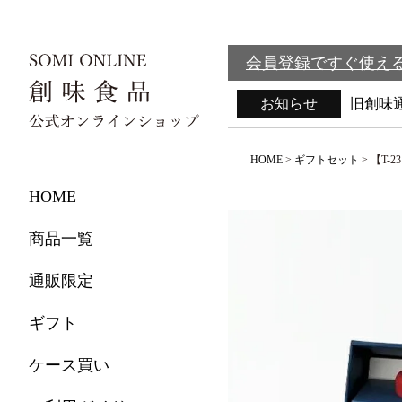
会員登録ですぐ使える
お知らせ
旧創味
HOME
ギフトセット
【T-
HOME
商品一覧
通販限定
ギフト
ケース買い