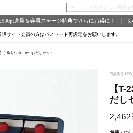
500pt進呈＆会員ステージ特典でさらにお得に！
5
通販サイト会員の方はパスワード再設定をお願いします。
23】手造りつゆ・かつおだしセット
商品番号
1023
【T-
だし
2,462
包装・の