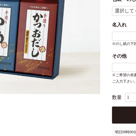
名入れ
※のし紙の下
その他
※ご希望の表
ご入力下さい
明日
09時00