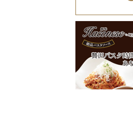
たれ
ギフトセット 3,000
中華調味料
ギフトセット 4,000
ぽん酢・お酢
ギフトセット 5,00
ドレッシング
オリジナルグッズ
業務用商品