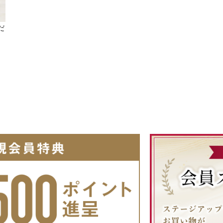
だ
リーズ
買い
〜1,999円
〜2,999円