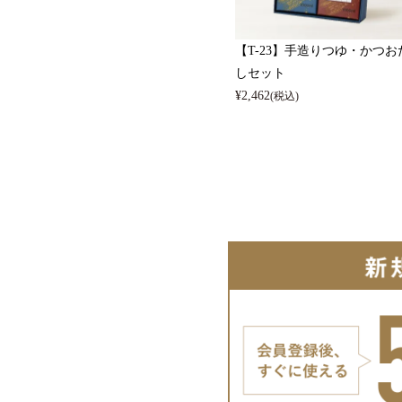
【T-23】手造りつゆ・かつお
しセット
¥
2,462
(税込)
全ての商品
つゆ・だし
通販限定商品
通販限定手造りシ
ギフトセット一覧
ネット限定ケース
ギフトセット 1,000
パスタソース
ギフトセット 2,000