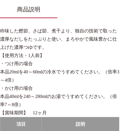
商品説明
吟味した鰹節、さば節、煮干より、独自の技術で取った
濃厚なだしをたっぷりと使い、まろやかで風味豊かに仕
上げた濃厚つゆです。
【使用方法・1人前】
・つけ用の場合
本品20mlを40～60mlの冷水でうすめてください。（倍率3
～4倍）
・かけ用の場合
本品40mlを240～280mlのお湯でうすめてください。（倍
率7～8倍）
【賞味期間】 12ヶ月
項目
説明