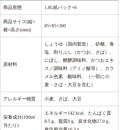
商品形態
1.8L紙パック×6
商品サイズ(縦×
85×85×300
横×高さ(mm))
しょうゆ（国内製造）、砂糖、食
塩、削りぶし（かつお、さば）、
にぼし、醗酵調味料、かつおエキ
原材料
ス／調味料（アミノ酸等）、カラ
メル色素、酸味料、（一部に小
麦・さば・大豆を含む）
アレルギー物質
小麦、さば、大豆
エネルギー142 kcal、たんぱく質
栄養成分(100ml
8.5 g、脂質0 g、炭水化物27.0 g、
当たり)
食塩相当量16.3 g