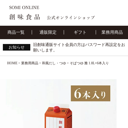
商品一覧
通販限定
ギフト
業務用商品
旧創味通販サイト会員の方はパスワード再設定をお
お知らせ
願いします。
HOME
業務用商品
和風だし・つゆ
そばつゆ 雅 1.8L×6本入り