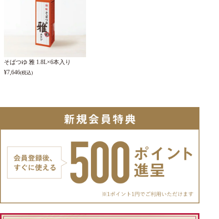
そばつゆ 雅 1.8L×6本入り
¥
7,646
(税込)