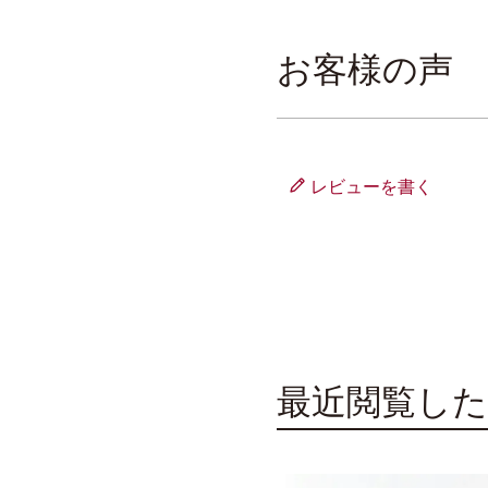
お客様の声
レビューを書く
全ての商品
つゆ・だし
通販限定商品
通販限定手造りシ
ギフトセット一覧
最近閲覧した
ネット限定ケース
ギフトセット 1,000
パスタソース
ギフトセット 2,000