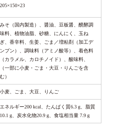
205×150×23
みそ（国内製造）、醤油、豆板醤、醗酵調
味料、植物油脂、砂糖、にんにく、玉ね
ぎ、香辛料、生姜、ごま／増粘剤（加工デ
ンプン）、調味料（アミノ酸等）、着色料
（カラメル、カロチノイド）、酸味料、
（一部に小麦・ごま・大豆・りんごを含
む）
小麦、ごま、大豆、りんご
エネルギー200 kcal、たんぱく質6.3 g、脂質
10.1 g、炭水化物20.9 g、食塩相当量 7.9 g