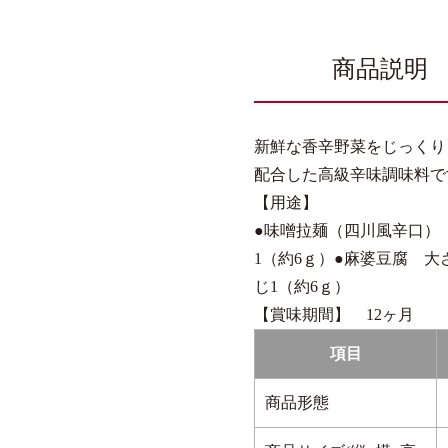
商品説明
新鮮な香辛野菜をじっくり
配合した高級辛味調味料で
【用途】
●味噌拉麺（四川風辛口） 
1（約6ｇ）●麻婆豆腐 大
じ1（約6ｇ）
【賞味期間】 12ヶ月
項目
商品形態