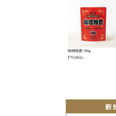
たれ
ギフトセット 3,000
中華調味料
ギフトセット 4,000
ぽん酢・お酢
ギフトセット 5,00
ドレッシング
味噌辣醤 500g
オリジナルグッズ
¥
702
(税込)
業務用商品