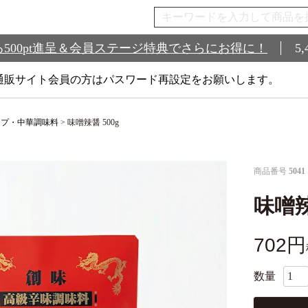
500pt進呈＆会員ステージ特典でさらにお得に！
5
通販サイト会員の方はパスワード再設定をお願いします。
ープ・中華調味料
味噌辣醤 500g
商品番号
5041
味噌辣
702