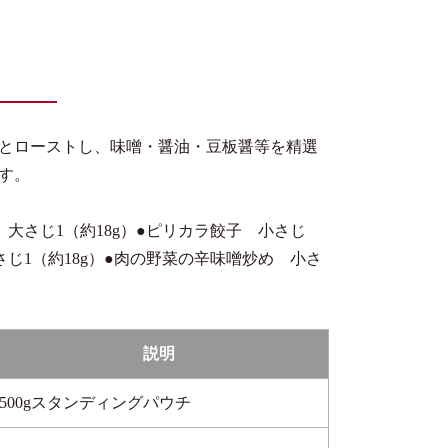
とローストし、味噌・醤油・豆板醤等を精選
す。
大さじ1（約18g）●ピリカラ餃子 小さじ
さじ1（約18g）●肉の野菜の辛味噌炒め 小さ
説明
500gスタンディングパウチ