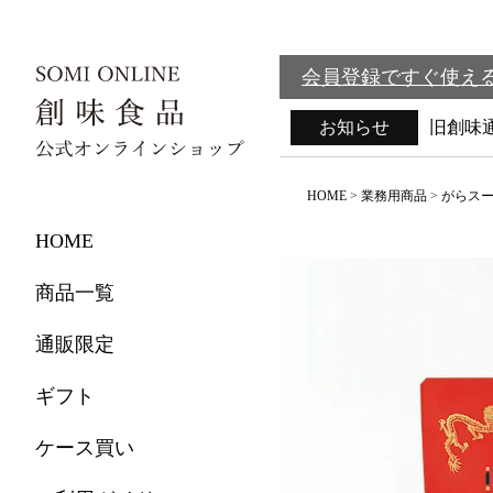
会員登録ですぐ使える
お知らせ
旧創味
HOME
業務用商品
がらス
HOME
商品一覧
通販限定
ギフト
ケース買い