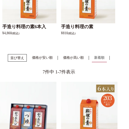
手造り料理の素6本入
手造り料理の素
¥
4,860
¥
810
(税込)
(税込)
価格が安い順
価格が高い順
新着順
並び替え
7
件中
1
-
7
件表示