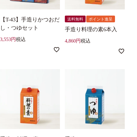
【T-43】手造りかつおだ
送料無料
ポイント進呈
し・つゆセット
手造り料理の素6本入
3,553
税込
4,860
税込