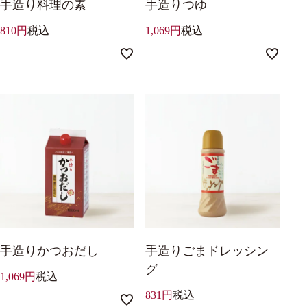
手造り料理の素
手造りつゆ
810
税込
1,069
税込
手造りかつおだし
手造りごまドレッシン
グ
1,069
税込
831
税込