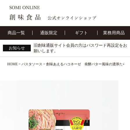
商品一覧
通販限定
ギフト
業務用商品
旧創味通販サイト会員の方はパスワード再設定をお
お知らせ
願いします。
HOME
パスタソース
創味あえるハコネーゼ 発酵バター風味の濃厚たらこ