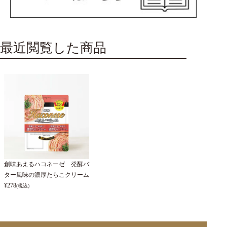
最近閲覧した商品
創味あえるハコネーゼ 発酵バ
ター風味の濃厚たらこクリーム
¥
278
(税込)