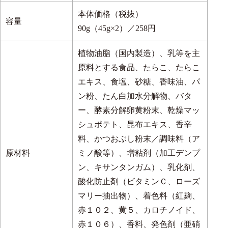
本体価格（税抜）
容量
90g（45g×2）／258円
植物油脂（国内製造）、乳等を主
原料とする食品、たらこ、たらこ
エキス、食塩、砂糖、香味油、パ
ン粉、たん白加水分解物、バタ
ー、酵素分解卵黄粉末、乾燥マッ
シュポテト、昆布エキス、香辛
料、かつおぶし粉末／調味料（ア
原材料
ミノ酸等）、増粘剤（加工デンプ
ン、キサンタンガム）、乳化剤、
酸化防止剤（ビタミンＣ、ローズ
マリー抽出物）、着色料（紅麹、
赤１０２、黄５、カロチノイド、
赤１０６）、香料、発色剤（亜硝