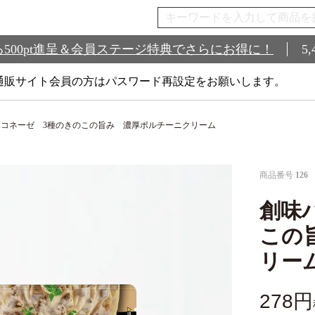
500pt進呈＆会員ステージ特典でさらにお得に！
5
通販サイト会員の方はパスワード再設定をお願いします。
ハコネーゼ 3種のきのこの旨み 濃厚ポルチーニクリーム
商品番号
126
創味
この
リー
278