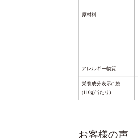
原材料
全ての商品
アレルギー物質
つゆ・だし
栄養成分表示(1袋
通販限定商品
(110g)当たり)
通販限定手造りシ
ギフトセット一覧
ネット限定ケース
ギフトセット 1,000
パスタソース
ギフトセット 2,000
お客様の声