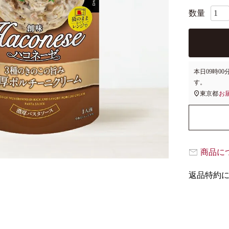
本日
09時00
す。
東京都
お
商品に
返品特約