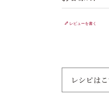
たれ
ギフトセット 3,000
中華調味料
ギフトセット 4,000
レビューを書く
ぽん酢・お酢
ギフトセット 5,00
ドレッシング
オリジナルグッズ
業務用商品