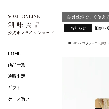
会員登録ですぐ使える
お知らせ
旧創味
HOME
パスタソース
創味
HOME
商品一覧
通販限定
ギフト
ケース買い