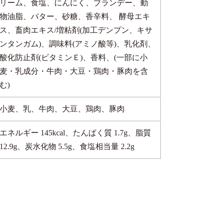
リーム、食塩、にんにく、ブランデー、動
物油脂、バター、砂糖、香辛料、 酵母エキ
ス、畜肉エキス/増粘剤(加工デンプン、キサ
ンタンガム)、調味料(アミノ酸等)、乳化剤、
酸化防止剤(ビタミンＥ)、香料、(一部に小
麦・乳成分・牛肉・大豆・鶏肉・豚肉を含
む)
小麦、乳、牛肉、大豆、鶏肉、豚肉
エネルギー 145kcal、たんぱく質 1.7g、脂質
12.9g、炭水化物 5.5g、食塩相当量 2.2g
リーズ
買い
〜1,999円
〜2,999円