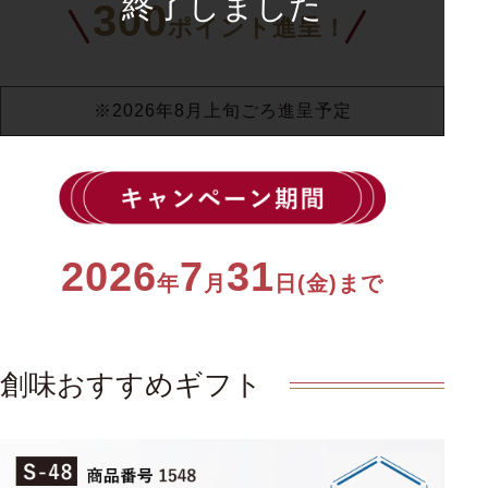
300
ポイント進呈！
※2026年8月上旬ごろ進呈予定
2026
7
31
年
月
日(金)まで
創味おすすめギフト