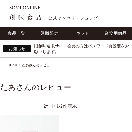
商品一覧
通販限定
ギフト
業務用商品
旧創味通販サイト会員の方はパスワード再設定をお
お知らせ
願いします。
HOME
たあさんのレビュー
たあさんのレビュー
2
件中
1
-
2
件表示