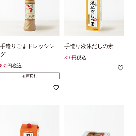
手造りごまドレッシン
手造り液体だしの素
グ
810
税込
831
税込
在庫切れ