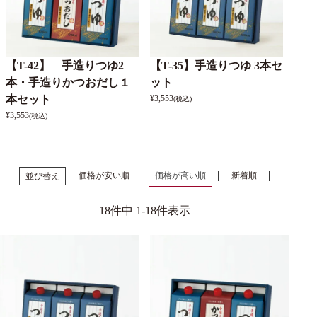
【T-42】 手造りつゆ2
【T-35】手造りつゆ 3本セ
本・手造りかつおだし１
ット
本セット
¥
3,553
(税込)
¥
3,553
(税込)
価格が安い順
価格が高い順
新着順
並び替え
18
件中
1
-
18
件表示