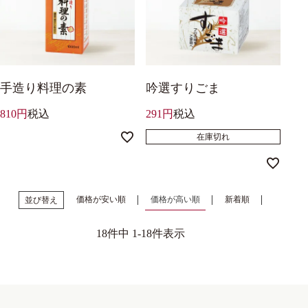
手造り料理の素
吟選すりごま
810
税込
291
税込
在庫切れ
価格が安い順
価格が高い順
新着順
並び替え
18
件中
1
-
18
件表示