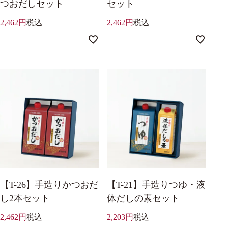
つおだしセット
セット
2,462
税込
2,462
税込
【T-26】手造りかつおだ
【T-21】手造りつゆ・液
し2本セット
体だしの素セット
2,462
税込
2,203
税込