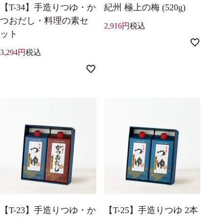
【T-34】手造りつゆ・か
紀州 極上の梅 (520g)
つおだし・料理の素セ
2,916
税込
ット
3,294
税込
【T-23】手造りつゆ・か
【T-25】手造りつゆ 2本