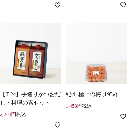
【T-24】手造りかつおだ
紀州 極上の梅 (195g)
し・料理の素セット
1,458
税込
2,203
税込