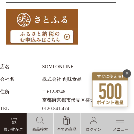
店名
SOMI ONLINE
✕
会社名
株式会社 創味食品
住所
〒612-8246
京都府京都市伏見区横大路芝生24-3
TEL
0120-841-474
FAX
0120-014-185
買い物かご
商品検索
全ての商品
ログイン
メニュー
メール
somiclub@somi-shop.jp