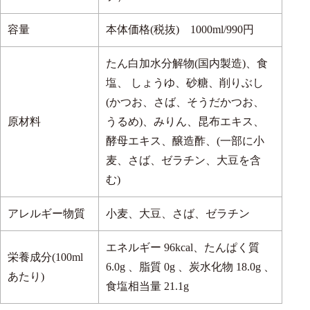
うす色仕立ての和風だし
容量
本体価格(税抜) 1000ml/990円
たん白加水分解物(国内製造)、食
塩、 しょうゆ、砂糖、削りぶし
(かつお、さば、そうだかつお、
原材料
うるめ)、みりん、昆布エキス、
酵母エキス、醸造酢、(一部に小
麦、さば、ゼラチン、大豆を含
む)
アレルギー物質
小麦、大豆、さば、ゼラチン
エネルギー 96kcal、たんぱく質
栄養成分(100ml
6.0g 、脂質 0g 、炭水化物 18.0g 、
あたり)
食塩相当量 21.1g