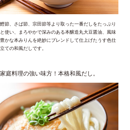
鰹節、さば節、宗田節等より取った一番だしをたっぷり
と使い、まろやかで深みのある本醸造丸大豆醤油、風味
豊かな本みりんを絶妙にブレンドして仕上げたうす色仕
スタッフからのコメント
立ての和風だしです。
定番料理もお店の味になります。
家庭料理の強い味方！本格和風だし。